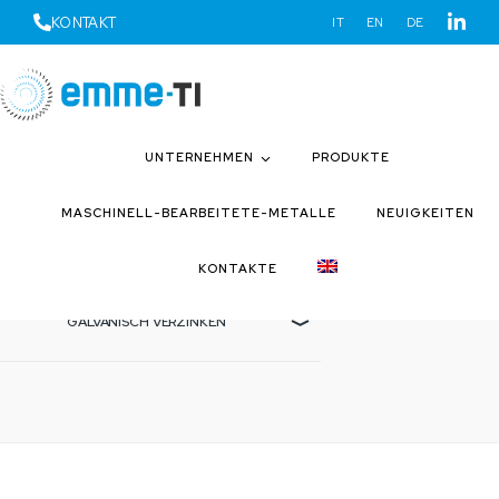
KONTAKT
IT
EN
DE
UNTERNEHMEN
PRODUKTE
Torna a lavorazioni
MASCHINELL-BEARBEITETE-METALLE
NEUIGKEITEN
Galvanisch Verzinken
KONTAKTE
GALVANISCH VERZINKEN